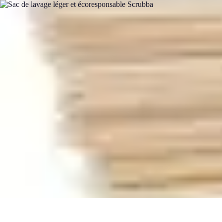
Plomberie Parisienne
Matériaux et Équipements
Plombiers
Didacticiels
Comparatifs
Conseils 
Plomberie Parisienne