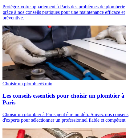
Protégez votre appartement à Paris des problèmes de plomberie
grâce à nos conseils pratiques pour une maintenance efficace et
préventive.
Choisir un plombier
6
min
Les conseils essentiels pour choisir un plombier à
Paris
Choisir un plombier à Paris peut être un défi. Suivez nos conseils
d'experts pour sélectionner un professionnel fiable et compétent.