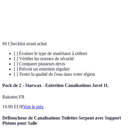
Métal utilisé pour les canalisations, apprécié pour ses
Cuivre
propriétés antibactériennes.
Polyéthylène réticulé, un matériau flexible utilisé pour
PER
les conduites d'eau chaude.
## Checklist avant achat
[ ] Évaluer le type de matériaux à utiliser
[ ] Vérifier les normes de sécurité
[ ] Comparer plusieurs devis
[ ] Prévoir un entretien régulier
[ ] Tester la qualité de l'eau dans votre région
Pack de 2 - Starwax - Entretien Canalisations Javel 1L
Rakuten FR
19.90
EUR
Voir le prix
DéBoucheur de Canalisations Toilettes Serpent avec Support
Pistons pour Salle