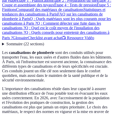
par étape
Étape 1 : Planification
Étape 2 : Préparation du site
Étape 3 :
Coupe et assemblage des tuyaux
Étape 4 : Tests de pression
Étape 5 :
Finitions
Comparatif des matériaux de canalisations
Statistiques et
tendances des canalisations à Paris
FAQ sur les canalisations de
plomberie à Paris
Q : Quels matériaux sont les plus courants pour les
canalisations à Paris ?
Q : Comment détecter une fuite dans les
canalisations ?
Q : Quel est le coût moyen de l'installation des
canalisations ?
Q : Quels conseils pour entretenir des canalisations à
Paris ?
Glossaire
Checklist avant achat
📺 Ressource Vidéo
Sommaire
(
22
sections
)
Les
canalisations de plomberie
sont des conduits utilisés pour
transporter l'eau, les eaux usées et d'autres fluides dans les bâtiments.
À Paris, où l'infrastructure est souvent ancienne, la connaissance des
différents types de canalisations et de leurs spécificités est cruciale.
Ces conduits jouent un rôle clé non seulement dans le confort
quotidien, mais aussi dans le maintien de la santé publique et de la
sécurité environnementale.
L'importance des canalisations réside dans leur capacité à assurer
une distribution efficace de l'eau potable tout en évacuant les eaux
usées correctement. En 2026, avec l'accroissement de la population
et l'évolution des pratiques de construction, la gestion des
canalisations est plus que jamais un enjeu prioritaire. Le choix des
matériaux, le respect des normes en vigueur et la mise en œuvre de