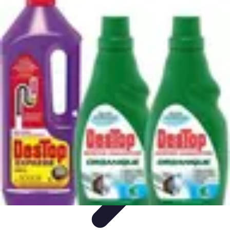
Plomberie Parisienne
Matériaux et
Équipements
Plombiers
Didacticiels
Comparatifs
Conseils Pratiques
Plomberie Parisienne