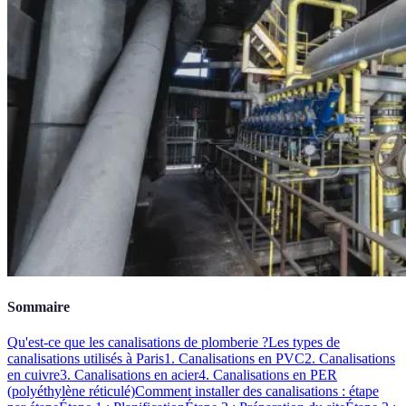
Sommaire
Qu'est-ce que les canalisations de plomberie ?
Les types de
canalisations utilisés à Paris
1. Canalisations en PVC
2. Canalisations
en cuivre
3. Canalisations en acier
4. Canalisations en PER
(polyéthylène réticulé)
Comment installer des canalisations : étape