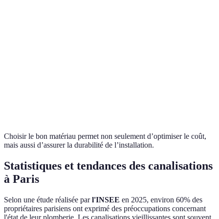
Antibactérien,
Coûteux,
Excellent
Cuivre
durable, haute
sensible à
pour eau
résistance
l’eau calcaire
potable
Très résistant, bon
Coûteux,
Usage
Acier
pour haute
installation
spécifique
pression
difficile
Idéal
Flexible, résistant,
Sensible aux
PER
pour eau
facile à installer
UV, coût
chaude
Choisir le bon matériau permet non seulement d’optimiser le coût,
mais aussi d’assurer la durabilité de l’installation.
Statistiques et tendances des canalisations
à Paris
Selon une étude réalisée par
l'INSEE
en 2025, environ 60% des
propriétaires parisiens ont exprimé des préoccupations concernant
l'état de leur plomberie. Les canalisations vieillissantes sont souvent