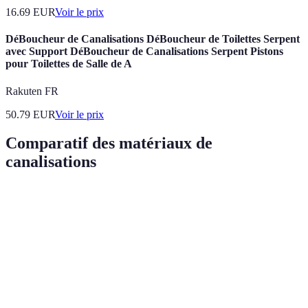
16.69
EUR
Voir le prix
DéBoucheur de Canalisations DéBoucheur de Toilettes Serpent
avec Support DéBoucheur de Canalisations Serpent Pistons
pour Toilettes de Salle de A
Rakuten FR
50.79
EUR
Voir le prix
Comparatif des matériaux de
canalisations
Matériau
Avantages
Inconvénients
Verdict
Léger,
Bon pour
économique,
Sensible à la
PVC
eaux
résistant à la
chaleur
usées
corrosion