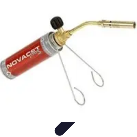
Plomberie Parisienne
Matériaux et
Équipements
Plombiers
Didacticiels
Comparatifs
Conseils Pratiques
Plomberie Parisienne