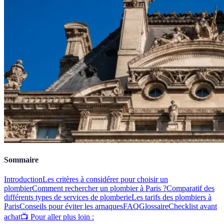
Sommaire
Introduction
Les critères à considérer pour choisir un
plombier
Comment rechercher un plombier à Paris ?
Comparatif des
différents types de services de plomberie
Les tarifs des plombiers à
Paris
Conseils pour éviter les arnaques
FAQ
Glossaire
Checklist avant
achat
📺 Pour aller plus loin :