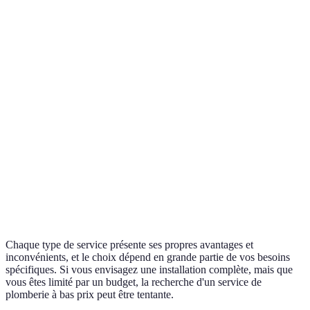
Installation
Coût initial
Conformité
100-300 EU
sanitaire
élevé
Solutions
Débouchage de
Rapidité de
temporaires
80-150 EUR
canalisations
l'intervention
parfois
Peut nécessiter
Réparation de
Durabilité
plusieurs
50-200 EUR
tuyauterie
visites
Maintenance
Économie à
Abonnement
200-500
préventive
long terme
parfois requis
EUR/an
Chaque type de service présente ses propres avantages et
inconvénients, et le choix dépend en grande partie de vos besoins
spécifiques. Si vous envisagez une installation complète, mais que
vous êtes limité par un budget, la recherche d'un service de
plomberie à bas prix peut être tentante.