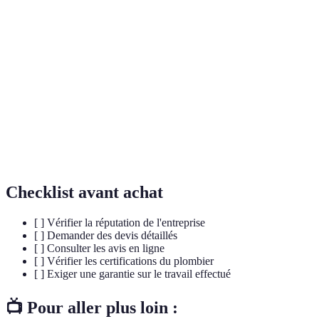
-
Reconnaissance officielle des compétences d'un
certification
professionnel dans son métier.
Estimation écrite des coûts et des modalités d'un
devis
service proposé.
Service rapide mis en place pour résoudre des
intervention
problèmes urgents, généralement en dehors des
d'urgence
heures normales.
Checklist avant achat
[ ] Vérifier la réputation de l'entreprise
[ ] Demander des devis détaillés
[ ] Consulter les avis en ligne
[ ] Vérifier les certifications du plombier
[ ] Exiger une garantie sur le travail effectué
📺 Pour aller plus loin :