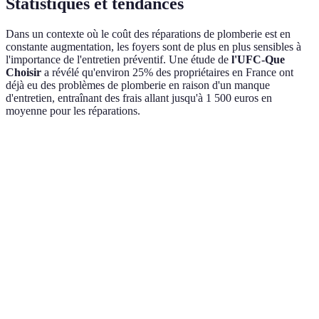
Statistiques et tendances
Dans un contexte où le coût des réparations de plomberie est en
constante augmentation, les foyers sont de plus en plus sensibles à
l'importance de l'entretien préventif. Une étude de
l'UFC-Que
Choisir
a révélé qu'environ 25% des propriétaires en France ont
déjà eu des problèmes de plomberie en raison d'un manque
d'entretien, entraînant des frais allant jusqu'à 1 500 euros en
moyenne pour les réparations.
Type de problème
Coût moyen des réparations
Fréquence d'
Fuites d'eau
1,200 EUR
30%
Bouchons
500 EUR
20%
Problèmes de
1,600 EUR
15%
chauffe-eau
Joints usés
300 EUR
35%