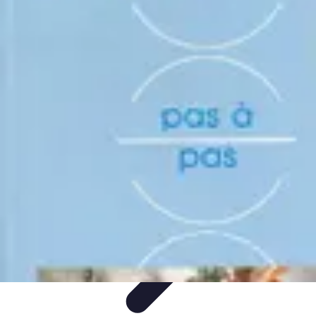
Plomberie Parisienne
Matériaux et
Équipements
Plombiers
Didacticiels
Comparatifs
Conseils Pratiques
Plomberie Parisienne