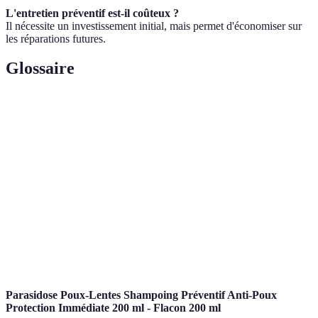
L'entretien préventif est-il coûteux ?
Il nécessite un investissement initial, mais permet d'économiser sur
les réparations futures.
Glossaire
Terme
Définition
Conduits permettant le passage de l'eau dans les
Tuyaux
installations et équipements.
Obstruction dans une canalisation provoquant
Bouchon
l'accumulation de déchets et d'eau.
Élément d'étanchéité utilisé pour empêcher les fuites
Joint
d'eau entre deux surfaces.
Parasidose Poux-Lentes Shampoing Préventif Anti-Poux
Protection Immédiate 200 ml - Flacon 200 ml