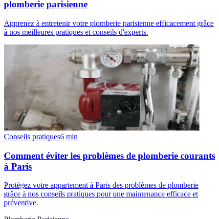
plomberie parisienne
Apprenez à entretenir votre plomberie parisienne efficacement grâce
à nos meilleures pratiques et conseils d'experts.
Conseils pratiques
6
min
Comment éviter les problèmes de plomberie courants
à Paris
Protégez votre appartement à Paris des problèmes de plomberie
grâce à nos conseils pratiques pour une maintenance efficace et
préventive.