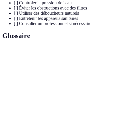
[ ] Contrôler la pression de l'eau
[ ] Éviter les obstructions avec des filtres
[ ] Utiliser des déboucheurs naturels
[ ] Entretenir les appareils sanitaires
[ ] Consulter un professionnel si nécessaire
Glossaire
Terme
Définition
Ensemble des installations et des équipements qui
Plomberie
permettent la distribution de l'eau et l'évacuation
des eaux usées.
Ensemble des actions destinées à éviter l'apparition
Entretien
de pannes ou de fuites dans le système de
préventif
plomberie.
Produit ou mélange utilisé pour résoudre les
Déboucheur
obstructions dans les canalisations sans avoir
naturel