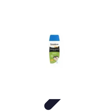
Plomberie Parisienne
Matériaux et
Équipements
Plombiers
Didacticiels
Comparatifs
Conseils Pratiques
Plomberie Parisienne