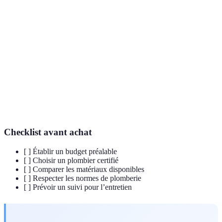
Terme
Définition
Plomberie
Ensemble des techniques liées à l’eau et aux fluides.
Raccords
Éléments permettant de connecter deux tuyaux.
Chauffe-
Appareil permettant de chauffer l’eau pour le
eau
chauffage et l’utilisation domestique.
Checklist avant achat
[ ] Établir un budget préalable
[ ] Choisir un plombier certifié
[ ] Comparer les matériaux disponibles
[ ] Respecter les normes de plomberie
[ ] Prévoir un suivi pour l’entretien