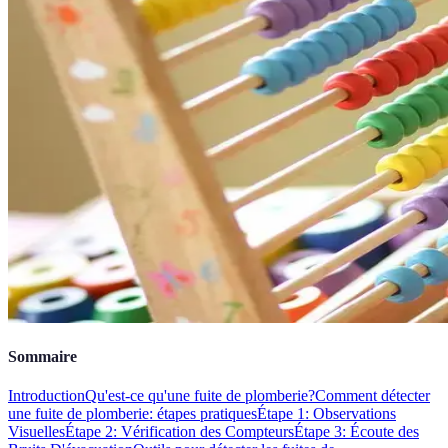
Sommaire
Introduction
Qu'est-ce qu'une fuite de plomberie?
Comment détecter
une fuite de plomberie: étapes pratiques
Étape 1: Observations
Visuelles
Étape 2: Vérification des Compteurs
Étape 3: Écoute des