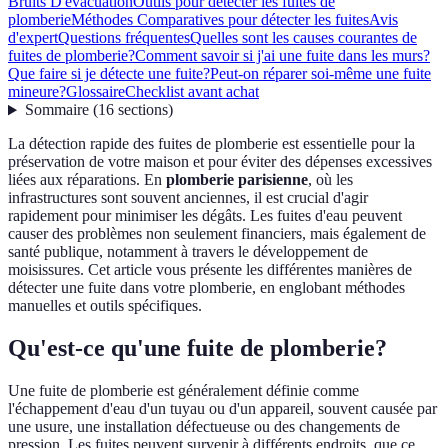
Bruits D'évacuation
Outils pour détecter les fuites de
plomberie
Méthodes Comparatives pour détecter les fuites
Avis
d'expert
Questions fréquentes
Quelles sont les causes courantes de
fuites de plomberie?
Comment savoir si j'ai une fuite dans les murs?
Que faire si je détecte une fuite?
Peut-on réparer soi-même une fuite
mineure?
Glossaire
Checklist avant achat
Sommaire
(
16
sections
)
La détection rapide des fuites de plomberie est essentielle pour la
préservation de votre maison et pour éviter des dépenses excessives
liées aux réparations. En
plomberie parisienne
, où les
infrastructures sont souvent anciennes, il est crucial d'agir
rapidement pour minimiser les dégâts. Les fuites d'eau peuvent
causer des problèmes non seulement financiers, mais également de
santé publique, notamment à travers le développement de
moisissures. Cet article vous présente les différentes manières de
détecter une fuite dans votre plomberie, en englobant méthodes
manuelles et outils spécifiques.
Qu'est-ce qu'une fuite de plomberie?
Une fuite de plomberie est généralement définie comme
l'échappement d'eau d'un tuyau ou d'un appareil, souvent causée par
une usure, une installation défectueuse ou des changements de
pression. Les fuites peuvent survenir à différents endroits, que ce