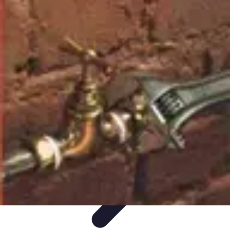
Plomberie Parisienne
Matériaux et
Équipements
Plombiers
Didacticiels
Comparatifs
Conseils Pratiques
Plomberie Parisienne