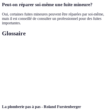
Peut-on réparer soi-même une fuite mineure?
Oui, certaines fuites mineures peuvent être réparées par soi-même,
mais il est conseillé de consulter un professionnel pour des fuites
importantes.
Glossaire
Terme
Définition
Fuite
Échappement non contrôlé d'eau d'un tuyau.
Détecteur
Appareil utilisé pour localiser les fuites par le
acoustique
son.
Manchon
Raccord permettant de connecter plusieurs
multicouche
types de tuyaux.
La plomberie pas à pas - Roland Furstenberger