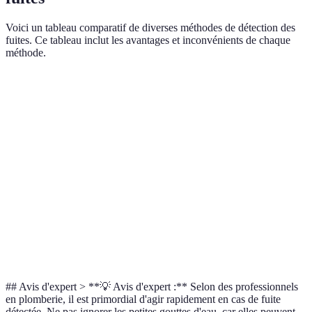
Voici un tableau comparatif de diverses méthodes de détection des
fuites. Ce tableau inclut les avantages et inconvénients de chaque
méthode.
Méthode
Avantages
Inconvénients
Efficacité
Inspection
Facile et
Peut manquer les
Taux
Visuelle
rapide
fuites cachées
moyen
Indique les
Nécessite une
Vérification
fuites
période sans eau
Élevée
Compteur
cachées
(temps)
Outils de
Précis et
Coût initial pour
Très
Détection
exhaustif
l'équipement
Élevée
## Avis d'expert > **💡 Avis d'expert :** Selon des professionnels
en plomberie, il est primordial d'agir rapidement en cas de fuite
détectée. Ne pas ignorer les petites gouttes d'eau, car elles peuvent