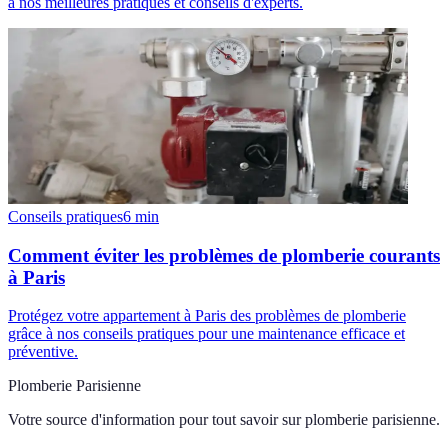
à nos meilleures pratiques et conseils d'experts.
Conseils pratiques
6
min
Comment éviter les problèmes de plomberie courants
à Paris
Protégez votre appartement à Paris des problèmes de plomberie
grâce à nos conseils pratiques pour une maintenance efficace et
préventive.
Plomberie Parisienne
Votre source d'information pour tout savoir sur
plomberie parisienne
.