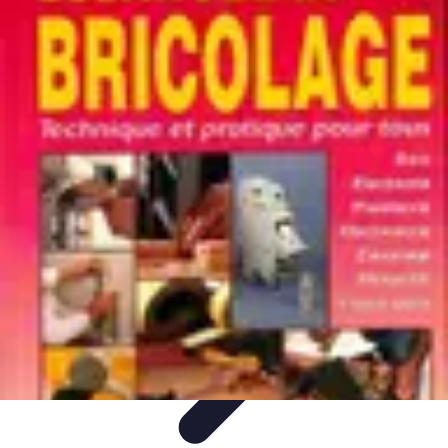
Plomberie Parisienne
Matériaux et
Équipements
Plombiers
Didacticiels
Comparatifs
Conseils Pratiques
Plomberie Parisienne