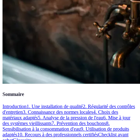
Sommaire
Introduction
1. Une installation de qualité
2. Régularité des contrôles
d'entretien
3. Connaissance des normes locales
4. Choix des
matériaux adaptés
5. Analyse de la pression de l'eau
6. Mise à jour
des systèmes vieillissants
7. Prévention des bouchons
8.
Sensibilisation à la consommation d'eau
9. Utilisation de produits
adaptés
10. Recours à des professionnels certifiés
Checklist avant