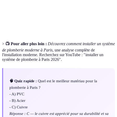
Force à laquelle l'eau est poussée à travers les
Pression d'eau
canalisations.
Régulateur de
Dispositif contrôlant la pression de l'eau dans les
pression
systèmes de plomberie.
>
📺 Pour aller plus loin :
Découvrez comment installer un système
de plomberie moderne à Paris
, une analyse complète de
l'installation moderne. Recherchez sur YouTube : "installer un
système de plomberie à Paris 2026".
🧠 Quiz rapide :
Quel est le meilleur matériau pour la
plomberie à Paris ?
- A) PVC
- B) Acier
- C) Cuivre
Réponse : C — le cuivre est apprécié pour sa durabilité et sa