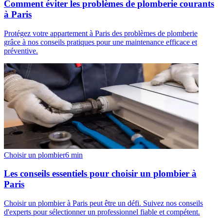
Comment éviter les problèmes de plomberie courants
à Paris
Protégez votre appartement à Paris des problèmes de plomberie
grâce à nos conseils pratiques pour une maintenance efficace et
préventive.
Choisir un plombier
6
min
Les conseils essentiels pour choisir un plombier à
Paris
Choisir un plombier à Paris peut être un défi. Suivez nos conseils
d'experts pour sélectionner un professionnel fiable et compétent.