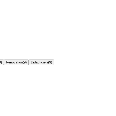
9
)
Rénovation
(
9
)
Didacticiels
(
9
)