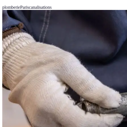
plomberie
Paris
canalisations